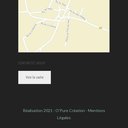
CONTACTEZ NOUS
Voir la carte
Réalisation 2021 :
O'Pure Création
-
Mentions
Légales