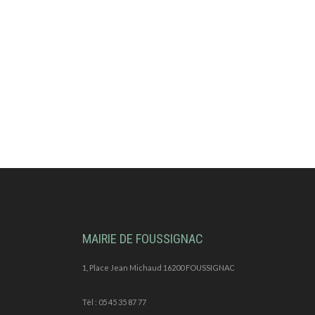
MAIRIE DE FOUSSIGNAC
1, Place Jean Michaud 16200 FOUSSIGNAC
Tèl : 05 45 35 87 77