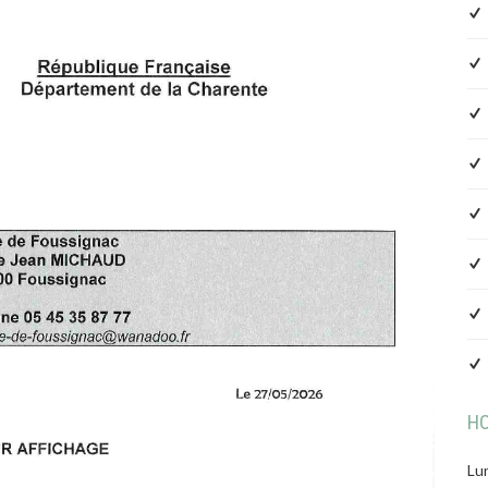
HO
Lun