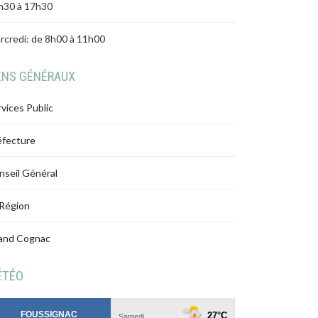
h30 à 17h30
rcredi: de 8h00 à 11h00
ENS GÉNÉRAUX
vices Public
éfecture
nseil Général
 Région
and Cognac
ÉTÉO