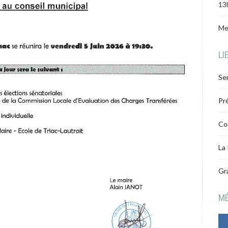
13
Me
LI
Ser
Pr
Co
La
Gr
M