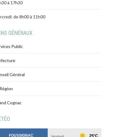
h30 à 17h30
rcredi: de 8h00 à 11h00
ENS GÉNÉRAUX
vices Public
éfecture
nseil Général
 Région
and Cognac
ÉTÉO