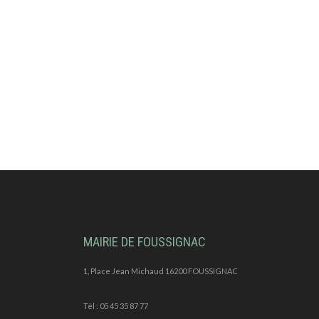
MAIRIE DE FOUSSIGNAC
1, Place Jean Michaud 16200 FOUSSIGNAC
Tèl : 05 45 35 87 77