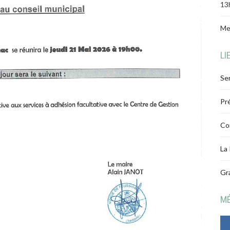
13
Me
LI
Ser
Pr
Co
La
Gr
M