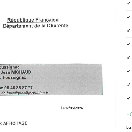
HO
Lun